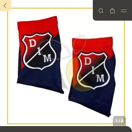
1
/
3